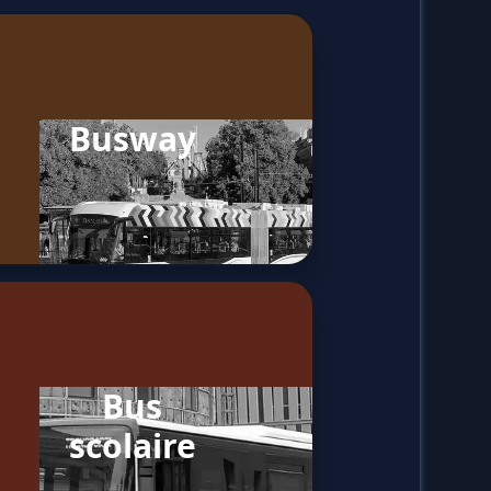
Busway
Bus
scolaire