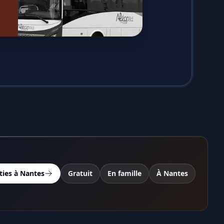
ties à Nantes
Gratuit
En famille
À Nantes