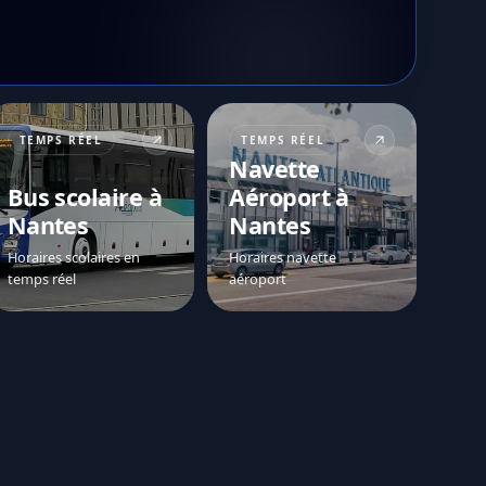
TEMPS RÉEL
TEMPS RÉEL
Navette
Bus scolaire à
Aéroport à
Nantes
Nantes
Horaires scolaires en
Horaires navette
temps réel
aéroport