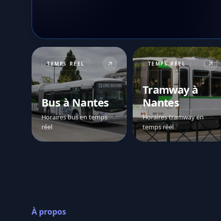
TEMPS RÉEL
TEMPS RÉEL
Tramway à
Bus à Nantes
Nantes
Horaires bus en temps
Horaires tramway en
réel
temps réel
À propos