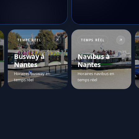
TEMPS RÉEL
TEMPS RÉEL
Busway à
Navibus à
Nantes
Nantes
Horaires busway en
Horaires navibus en
temps réel
temps réel