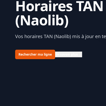
Horaires TAN
(Naolib)
Vos horaires TAN (Naolib) mis à jour en t
Rechercher ma ligne
En savoir plus
→