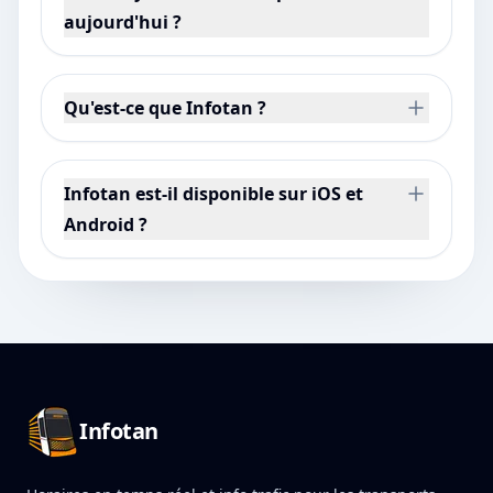
aujourd'hui ?
Qu'est-ce que Infotan ?
Infotan est-il disponible sur iOS et
Android ?
Pied de page Infotan
Infotan