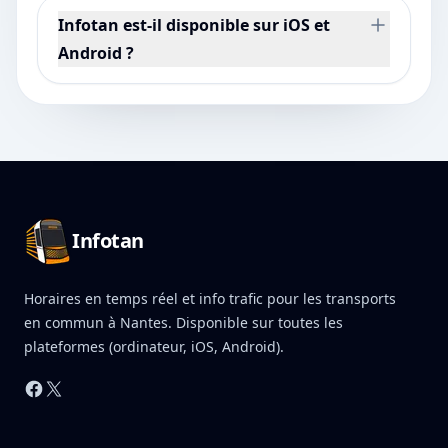
Infotan est-il disponible sur iOS et
Android ?
Pied de page Infotan
Infotan
Horaires en temps réel et info trafic pour les transports
en commun à Nantes. Disponible sur toutes les
plateformes (ordinateur, iOS, Android).
Facebook
X