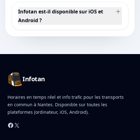
Infotan est-il disponible sur iOS et
Android ?
Pied de page Infotan
Infotan
Horaires en temps réel et info trafic pour les transports
en commun à Nantes. Disponible sur toutes les
plateformes (ordinateur, iOS, Android).
Facebook
X