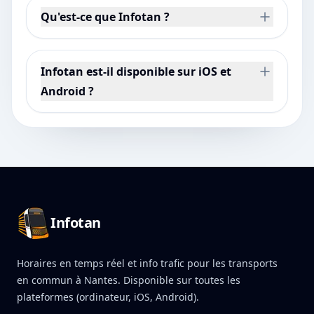
Qu'est-ce que Infotan ?
Infotan est-il disponible sur iOS et
Android ?
Pied de page Infotan
Infotan
Horaires en temps réel et info trafic pour les transports
en commun à Nantes. Disponible sur toutes les
plateformes (ordinateur, iOS, Android).