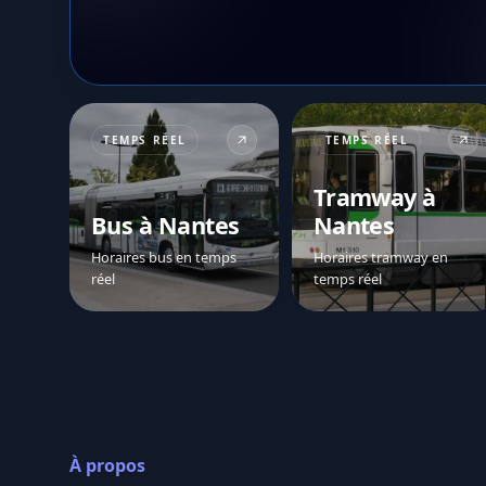
TEMPS RÉEL
TEMPS RÉEL
Tramway à
Bus à Nantes
Nantes
Horaires bus en temps
Horaires tramway en
réel
temps réel
À propos