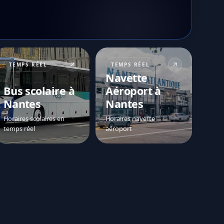
TEMPS RÉEL
TEMPS RÉEL
Navette
Bus scolaire à
Aéroport à
Nantes
Nantes
Horaires scolaires en
Horaires navette
temps réel
aéroport