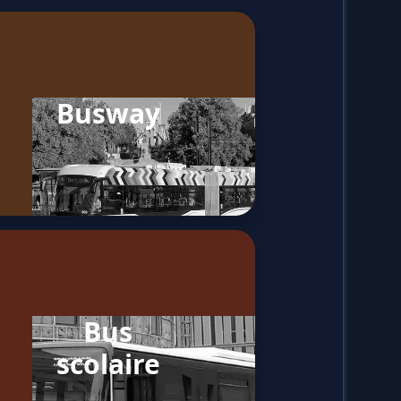
Busway
Bus
scolaire