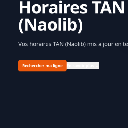
Horaires TAN
(Naolib)
Vos horaires TAN (Naolib) mis à jour en t
Rechercher ma ligne
En savoir plus
→