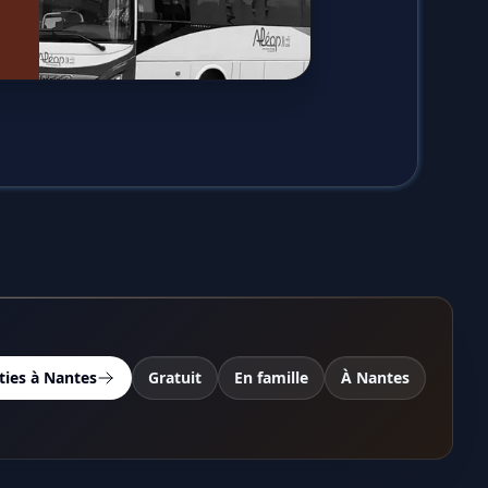
ties à Nantes
Gratuit
En famille
À Nantes