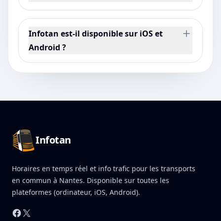
Infotan est-il disponible sur iOS et
Android ?
Pied de page Infotan
Infotan
Horaires en temps réel et info trafic pour les transports
en commun à Nantes. Disponible sur toutes les
plateformes (ordinateur, iOS, Android).
Facebook
X