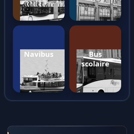
Navibus
Bus
scolaire