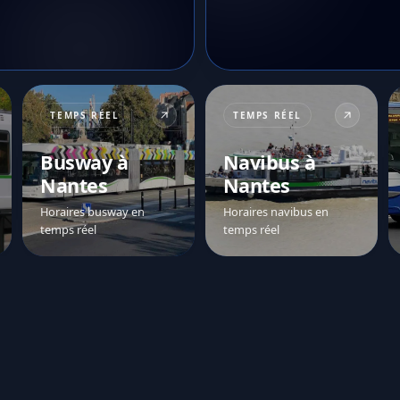
TEMPS RÉEL
TEMPS RÉEL
Busway à
Navibus à
Nantes
Nantes
Horaires busway en
Horaires navibus en
temps réel
temps réel