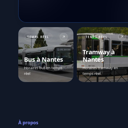
TEMPS RÉEL
TEMPS RÉEL
Tramway à
Bus à Nantes
Nantes
Horaires bus en temps
Horaires tramway en
réel
temps réel
À propos