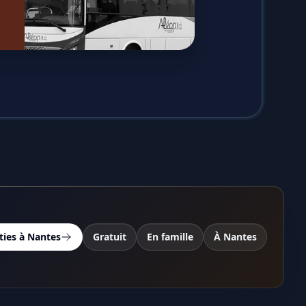
ties à Nantes
Gratuit
En famille
À Nantes