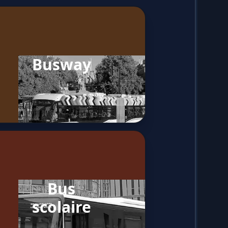
Busway
Bus
scolaire