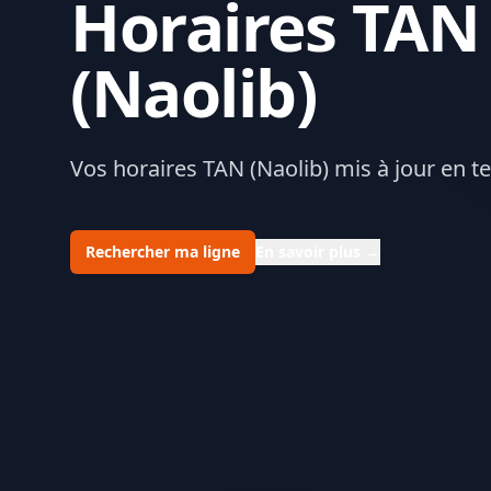
Horaires TAN
(Naolib)
Vos horaires TAN (Naolib) mis à jour en t
Rechercher ma ligne
En savoir plus
→