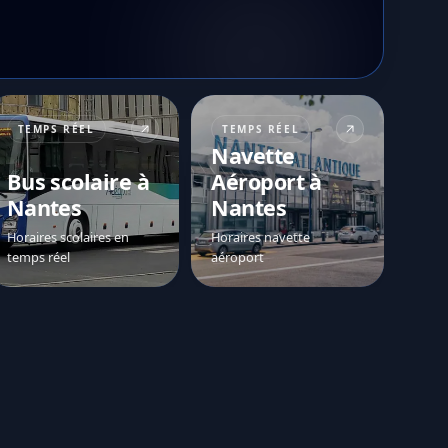
TEMPS RÉEL
TEMPS RÉEL
Navette
Bus scolaire à
Aéroport à
Nantes
Nantes
Horaires scolaires en
Horaires navette
temps réel
aéroport