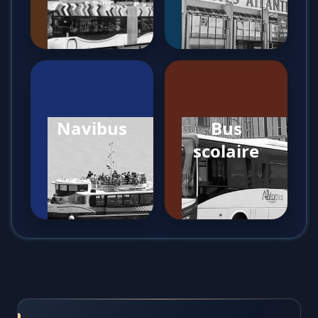
Navibus
Bus
scolaire