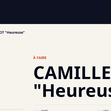
OT "Heureuse"
À FAIRE
CAMILLE
"Heureu
DATE
LIEU