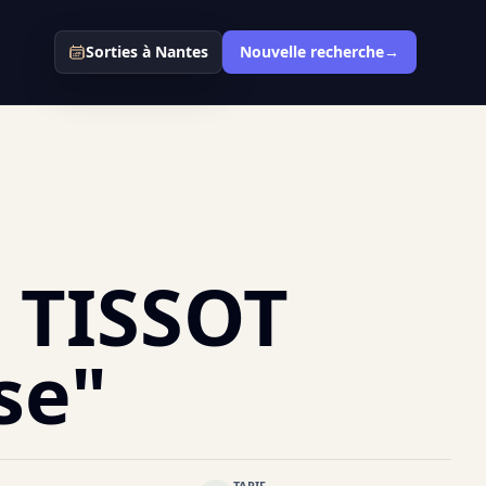
Sorties
à Nantes
Nouvelle recherche
→
 TISSOT
se"
TARIF