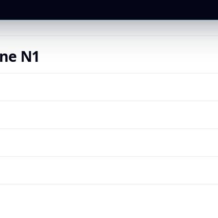
gne
N1