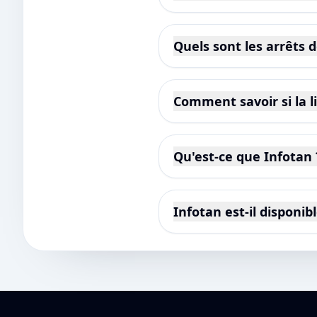
Quels sont les arrêts d
Comment savoir si la l
Qu'est-ce que Infotan 
Infotan est-il disponib
Pied de page Infotan