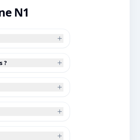
gne N1
s ?