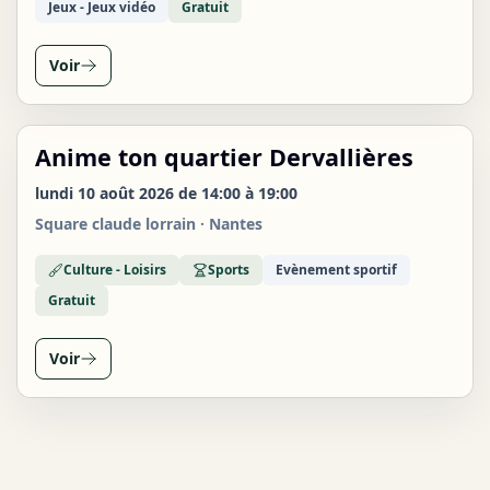
Jeux - Jeux vidéo
Gratuit
Voir
Anime ton quartier Dervallières
LUN
10
lundi 10 août 2026 de 14:00 à 19:00
AOÛT
Square claude lorrain · Nantes
Culture - Loisirs
Sports
Evènement sportif
Gratuit
Voir