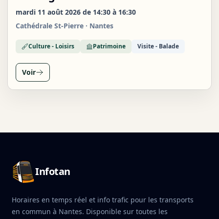
AOÛT
mardi 11 août 2026 de 14:30 à 16:30
Cathédrale St-Pierre · Nantes
Culture - Loisirs
Patrimoine
Visite - Balade
Voir
Pied de page Infotan
Infotan
Horaires en temps réel et info trafic pour les transports
en commun à Nantes. Disponible sur toutes les