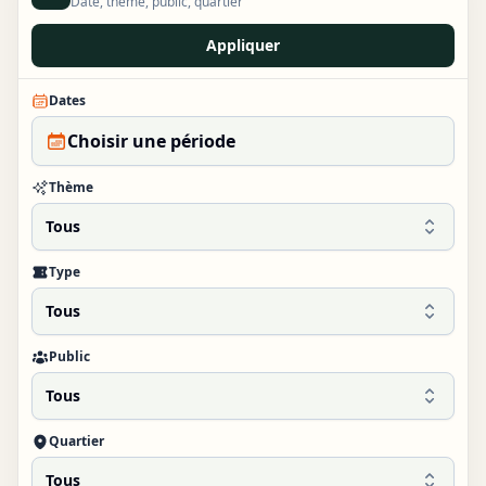
Date, thème, public, quartier
Appliquer
Dates
Choisir une période
Thème
Tous
Type
Tous
Public
Tous
Quartier
Tous