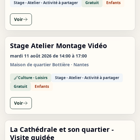
Stage - Atelier - Activité à partager
Gratuit
Enfants
Voir
Stage Atelier Montage Vidéo
MAR
11
mardi 11 août 2026 de 14:00 à 17:00
AOÛT
Maison de quartier Bottière · Nantes
Culture - Loisirs
Stage - Atelier - Activité à partager
Gratuit
Enfants
Voir
La Cathédrale et son quartier -
MAR
11
Visite guidée