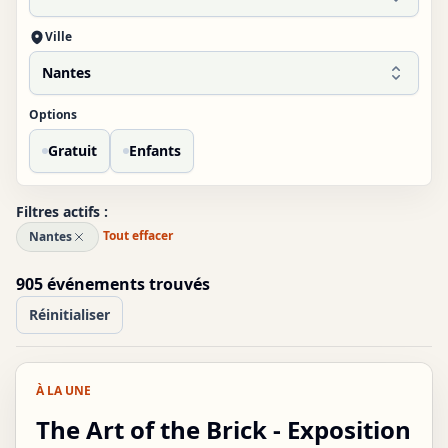
Ville
Nantes
Options
Gratuit
Enfants
Filtres actifs :
Tout effacer
Nantes
905 événements
trouvé
s
Réinitialiser
À LA UNE
DIM
09
The Art of the Brick - Exposition
AOÛT