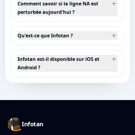
Comment savoir si la ligne NA est
perturbée aujourd'hui ?
Qu'est-ce que Infotan ?
Infotan est-il disponible sur iOS et
Android ?
Pied de page Infotan
Infotan