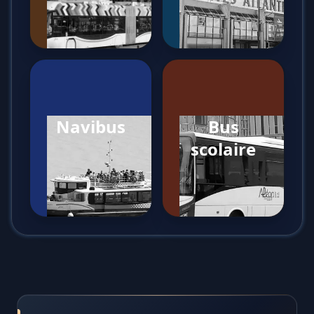
Navibus
Bus
scolaire