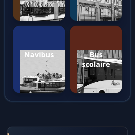
Navibus
Bus
scolaire