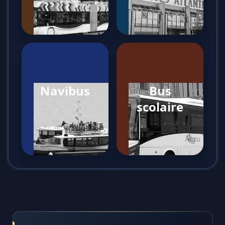
Navibus
Bus
scolaire