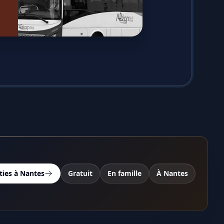
ties à Nantes
Gratuit
En famille
À Nantes