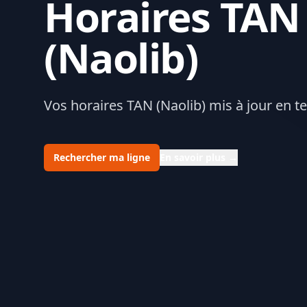
Horaires TAN
(Naolib)
Vos horaires TAN (Naolib) mis à jour en t
Rechercher ma ligne
En savoir plus
→