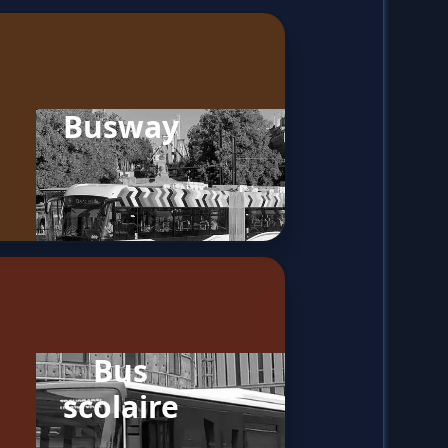
Busway
Bus
scolaire