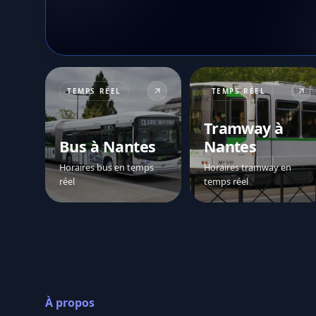
TEMPS RÉEL
TEMPS RÉEL
Tramway à
Bus à Nantes
Nantes
Horaires bus en temps
Horaires tramway en
réel
temps réel
À propos