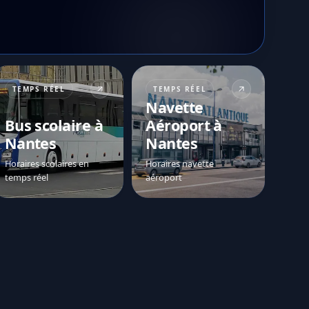
TEMPS RÉEL
TEMPS RÉEL
Navette
Bus scolaire à
Aéroport à
Nantes
Nantes
Horaires scolaires en
Horaires navette
temps réel
aéroport