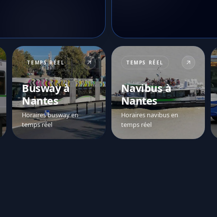
TEMPS RÉEL
TEMPS RÉEL
Busway à
Navibus à
Nantes
Nantes
Horaires busway en
Horaires navibus en
temps réel
temps réel