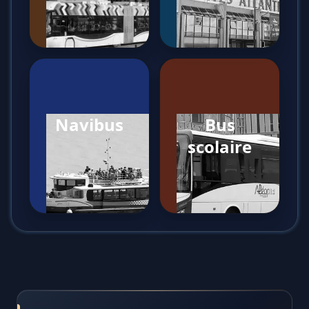
Navibus
Bus
scolaire