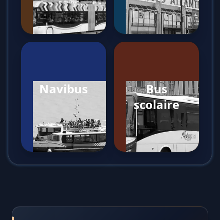
Navibus
Bus
scolaire