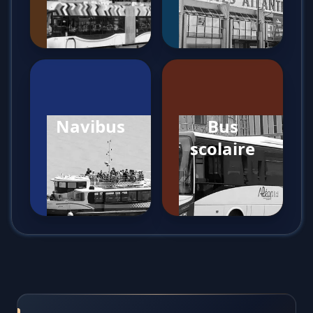
Navibus
Bus
scolaire