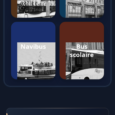
Navibus
Bus
scolaire