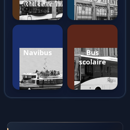
Navibus
Bus
scolaire