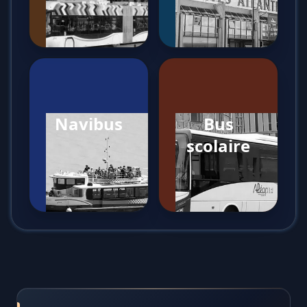
Navibus
Bus
scolaire