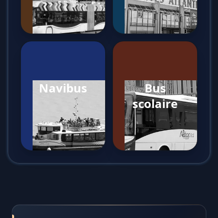
Navibus
Bus
scolaire